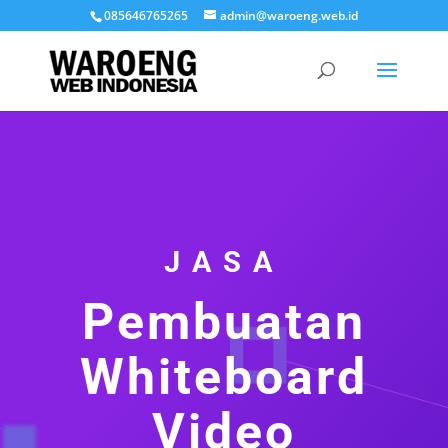
085646765265
admin@waroeng.web.id
JASA
Pembuatan
Whiteboard
Video