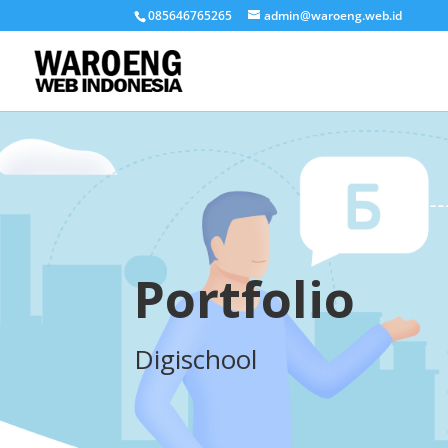
085646765265
admin@waroeng.web.id
Portfolio
Digischool